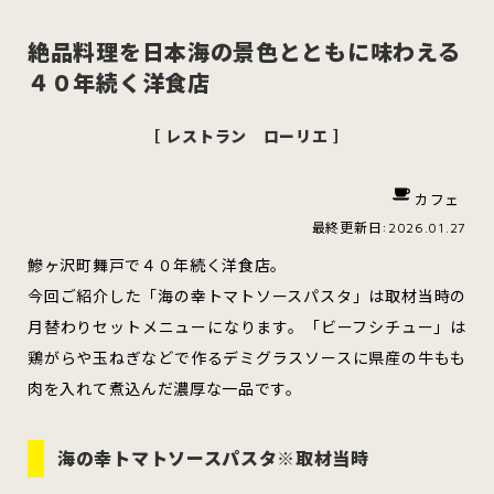
絶品料理を日本海の景色とともに味わえる
４０年続く洋食店
スイーツ
ハンバーガー
［ レストラン ローリエ ］
カフェ
すべてのカテゴリをみる
最終更新日:2026.01.27
鰺ヶ沢町舞戸で４０年続く洋食店。
今回ご紹介した「海の幸トマトソースパスタ」は取材当時の
月替わりセットメニューになります。「ビーフシチュー」は
青森市
五所川原市
つがる市
鶏がらや玉ねぎなどで作るデミグラスソースに県産の牛もも
肉を入れて煮込んだ濃厚な一品です。
弘前市
黒石市
平川市
海の幸トマトソースパスタ※取材当時