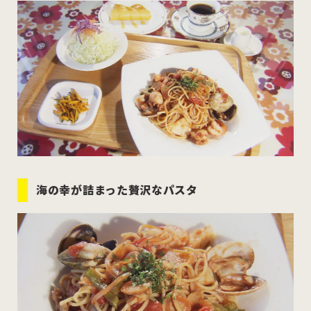
むつ市
十和田市
三沢市
八戸市
すべてのエリアをみる
ホーム
お問い合わせ
海の幸が詰まった贅沢なパスタ
公式Instagram
公式X