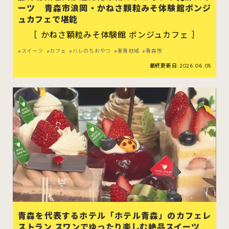
ーツ 青森市浪岡・かねさ顆粒みそ体験館ボンジ
ュカフェで堪能
［ かねさ顆粒みそ体験館 ボンジュカフェ ］
スイーツ
カフェ
ハレのちおやつ
東青地域
青森市
最終更新日:2026.06.05
青森を代表するホテル「ホテル青森」のカフェレ
ストラン スワンでゆったり楽しむ絶品スイーツ