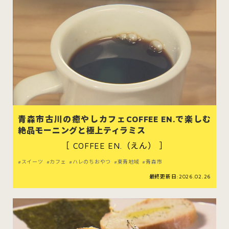
青森市古川の癒やしカフェCOFFEE EN.で楽しむ
絶品モーニングと極上ティラミス
［ COFFEE EN.（えん） ］
スイーツ
カフェ
ハレのちおやつ
東青地域
青森市
最終更新日:2026.02.26