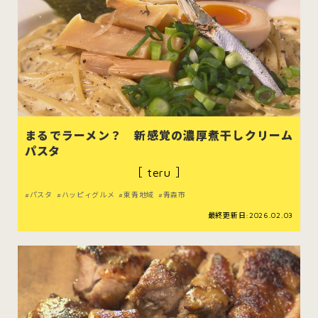
まるでラーメン？ 新感覚の濃厚煮干しクリーム
パスタ
［ teru ］
パスタ
ハッピィグルメ
東青地域
青森市
最終更新日:2026.02.03