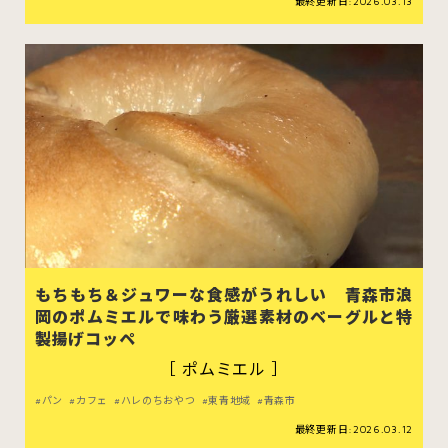
最終更新日:2026.03.13
もちもち＆ジュワーな食感がうれしい 青森市浪
岡のポムミエルで味わう厳選素材のベーグルと特
製揚げコッペ
［ ポムミエル ］
パン
カフェ
ハレのちおやつ
東青地域
青森市
最終更新日:2026.03.12