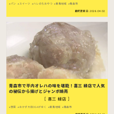
パン
スイーツ
ハレのちおやつ
東青地域
青森市
最終更新日:2026.04.02
青森市で平内オレハの味を堪能！喜三 緑店で人気
の秘伝から揚げとジャンボ焼売
［ 喜三 緑店 ］
惣菜
おかず大将OGAがゆく
東青地域
青森市