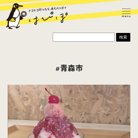
#青森市
ラーメン
カレー
パスタ
寿司