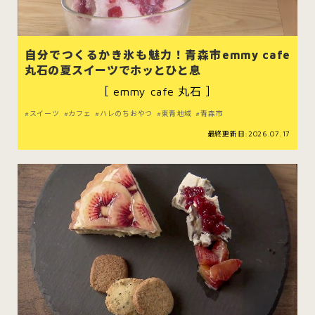
自分でつくるかき氷も魅力！青森市emmy cafe
丸石の夏スイーツでホッとひと息
スイーツ
ハンバーガー
［ emmy cafe 丸石 ］
スイーツ
カフェ
ハレのちおやつ
東青地域
青森市
すべてのカテゴリをみる
最終更新日:2026.07.17
青森市
五所川原市
つがる市
弘前市
黒石市
平川市