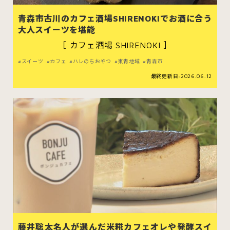
むつ市
十和田市
三沢市
青森市古川のカフェ酒場SHIRENOKIでお酒に合う
大人スイーツを堪能
八戸市
［ カフェ酒場 SHIRENOKI ］
スイーツ
カフェ
ハレのちおやつ
東青地域
青森市
最終更新日:2026.06.12
すべてのエリアをみる
ホーム
お問い合わせ
公式Instagram
公式X
藤井聡太名人が選んだ米糀カフェオレや発酵スイ