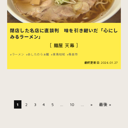
閉店した名店に直談判 味を引き継いだ「心にし
みるラーメン」
［ 麺屋 天幕 ］
ラーメン
あしたのらぁ麺
東青地域
青森市
最終更新日:2026.01.27
1
2
3
4
5
...
10
...
»
最後 »