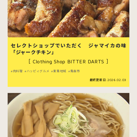
セレクトショップでいただく ジャマイカの味
「ジャークチキン」
［ Clothing Shop BITTER DARTS ］
肉料理
ハッピィグルメ
東青地域
青森市
最終更新日:2026.02.03