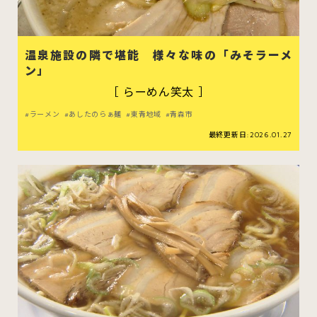
温泉施設の隣で堪能 様々な味の「みそラーメ
ン」
スイーツ
ハンバーガー
［ らーめん笑太 ］
ラーメン
あしたのらぁ麺
東青地域
青森市
すべてのカテゴリをみる
最終更新日:2026.01.27
青森市
五所川原市
つがる市
弘前市
黒石市
平川市