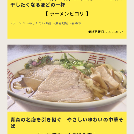
干したくなるほどの一杯
［ ラーメンビヨリ ］
ラーメン
あしたのらぁ麺
東青地域
青森市
最終更新日:2026.01.27
青森の名店を引き継ぐ やさしい味わいの中華そ
ば