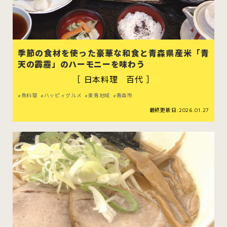
季節の食材を使った豪華な和食と青森県産米「青
天の霹靂」のハーモニーを味わう
［ 日本料理 百代 ］
魚料理
ハッピィグルメ
東青地域
青森市
最終更新日:2026.01.27