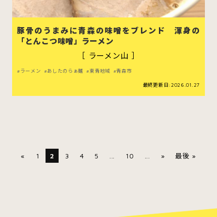
豚骨のうまみに青森の味噌をブレンド 渾身の
「とんこつ味噌」ラーメン
［ ラーメン山 ］
ラーメン
あしたのらぁ麺
東青地域
青森市
最終更新日:2026.01.27
«
1
2
3
4
5
...
10
...
»
最後 »