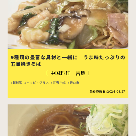
9種類の豊富な具材と一緒に うま味たっぷりの
五目焼きそば
［ 中国料理 吉慶 ］
麺料理
ハッピィグルメ
東青地域
青森市
最終更新日:2026.01.27