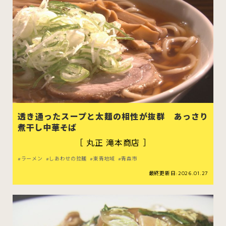
透き通ったスープと太麺の相性が抜群 あっさり
煮干し中華そば
［ 丸正 滝本商店 ］
ラーメン
しあわせの拉麺
東青地域
青森市
最終更新日:2026.01.27