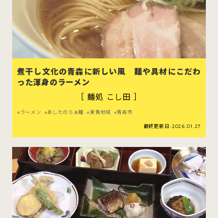
煮干し文化の青森に新しい風 麺や具材にこだわ
った渾身のラーメン
［ 麺処 こし田 ］
ラーメン
あしたのらぁ麺
東青地域
青森市
最終更新日:2026.01.27