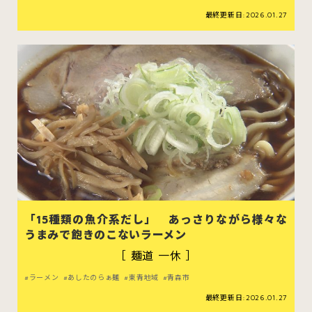
最終更新日:2026.01.27
「15種類の魚介系だし」 あっさりながら様々な
うまみで飽きのこないラーメン
［ 麺道 一休 ］
ラーメン
あしたのらぁ麺
東青地域
青森市
最終更新日:2026.01.27