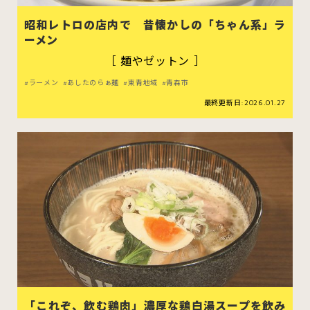
むつ市
十和田市
三沢市
昭和レトロの店内で 昔懐かしの「ちゃん系」ラ
ーメン
八戸市
［ 麺やゼットン ］
ラーメン
あしたのらぁ麺
東青地域
青森市
最終更新日:2026.01.27
すべてのエリアをみる
ホーム
お問い合わせ
公式Instagram
公式X
「これぞ、飲む鶏肉」濃厚な鶏白湯スープを飲み