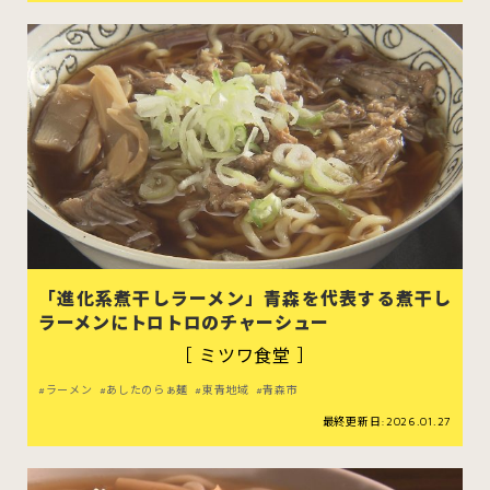
「進化系煮干しラーメン」青森を代表する煮干し
ラーメンにトロトロのチャーシュー
［ ミツワ食堂 ］
ラーメン
あしたのらぁ麺
東青地域
青森市
最終更新日:2026.01.27