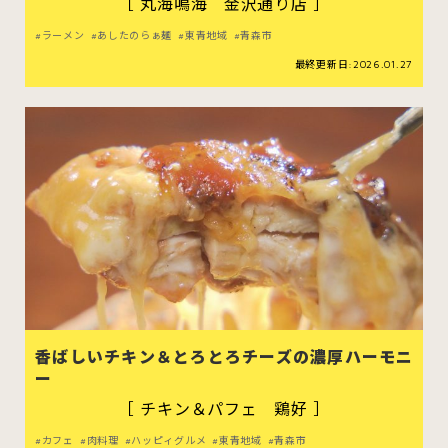
［ 丸海鳴海 金沢通り店 ］
ラーメン
あしたのらぁ麺
東青地域
青森市
最終更新日:2026.01.27
香ばしいチキン＆とろとろチーズの濃厚ハーモニ
ー
［ チキン＆パフェ 鶏好 ］
カフェ
肉料理
ハッピィグルメ
東青地域
青森市