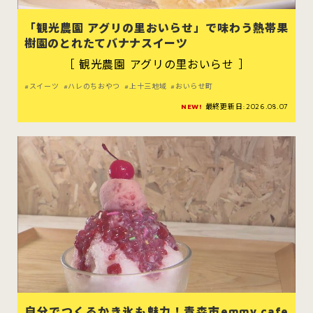
「観光農園 アグリの里おいらせ」で味わう熱帯果
樹園のとれたてバナナスイーツ
［ 観光農園 アグリの里おいらせ ］
スイーツ
ハンバーガー
スイーツ
ハレのちおやつ
上十三地域
おいらせ町
NEW!
最終更新日:2026.08.07
すべてのカテゴリをみる
青森市
五所川原市
つがる市
弘前市
黒石市
平川市
自分でつくるかき氷も魅力！青森市emmy cafe