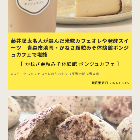
藤井聡太名人が選んだ米糀カフェオレや発酵スイ
ーツ 青森市浪岡・かねさ顆粒みそ体験館ボンジ
ュカフェで堪能
［ かねさ顆粒みそ体験館 ボンジュカフェ ］
スイーツ
カフェ
ハレのちおやつ
東青地域
青森市
最終更新日:2026.06.05