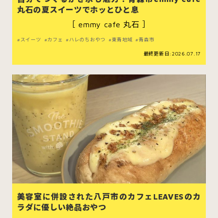
むつ市
十和田市
三沢市
丸石の夏スイーツでホッとひと息
［ emmy cafe 丸石 ］
八戸市
スイーツ
カフェ
ハレのちおやつ
東青地域
青森市
最終更新日:2026.07.17
すべてのエリアをみる
ホーム
お問い合わせ
公式Instagram
公式X
美容室に併設された八戸市のカフェLEAVESのカ
ラダに優しい絶品おやつ