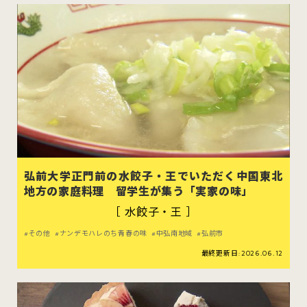
弘前大学正門前の水餃子・王でいただく中国東北
地方の家庭料理 留学生が集う「実家の味」
［ 水餃子・王 ］
その他
ナンデモハレのち青春の味
中弘南地域
弘前市
最終更新日:2026.06.12