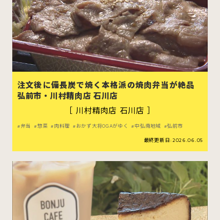
注文後に備長炭で焼く本格派の焼肉弁当が絶品
弘前市・川村精肉店 石川店
［ 川村精肉店 石川店 ］
弁当
惣菜
肉料理
おかず大将OGAがゆく
中弘南地域
弘前市
最終更新日:2026.06.05