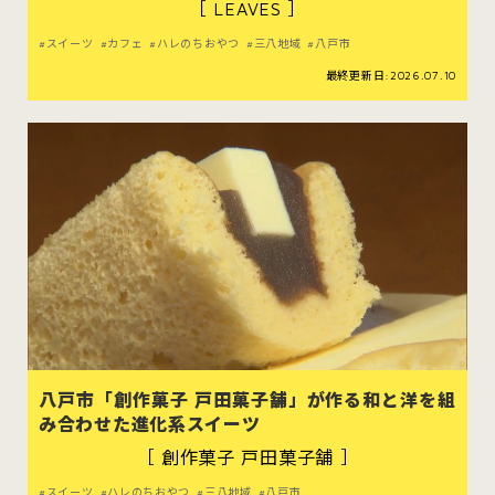
［ LEAVES ］
スイーツ
カフェ
ハレのちおやつ
三八地域
八戸市
最終更新日:2026.07.10
八戸市「創作菓子 戸田菓子舗」が作る和と洋を組
み合わせた進化系スイーツ
［ 創作菓子 戸田菓子舗 ］
スイーツ
ハレのちおやつ
三八地域
八戸市