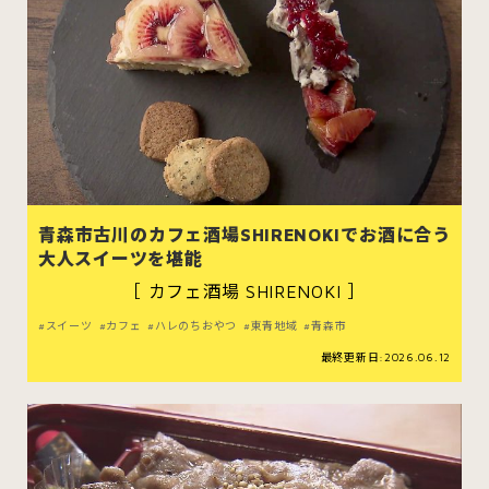
青森市古川のカフェ酒場SHIRENOKIでお酒に合う
大人スイーツを堪能
［ カフェ酒場 SHIRENOKI ］
スイーツ
カフェ
ハレのちおやつ
東青地域
青森市
最終更新日:2026.06.12