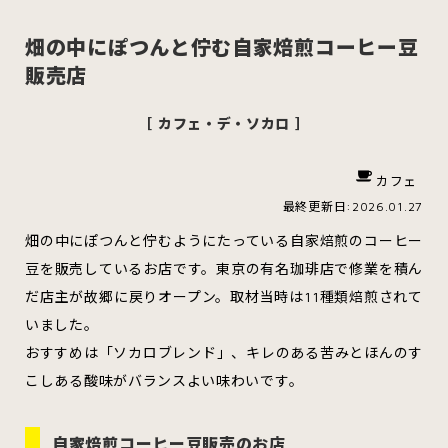
畑の中にぽつんと佇む自家焙煎コーヒー豆
販売店
スイーツ
ハンバーガー
［ カフェ・デ・ソカロ ］
カフェ
すべてのカテゴリをみる
最終更新日:2026.01.27
畑の中にぽつんと佇むようにたっている自家焙煎のコーヒー
豆を販売しているお店です。東京の有名珈琲店で修業を積ん
だ店主が故郷に戻りオープン。取材当時は11種類焙煎されて
青森市
五所川原市
つがる市
いました。
おすすめは「ソカロブレンド」、キレのある苦みとほんのす
こしある酸味がバランスよい味わいです。
弘前市
黒石市
平川市
自家焙煎コーヒー豆販売のお店