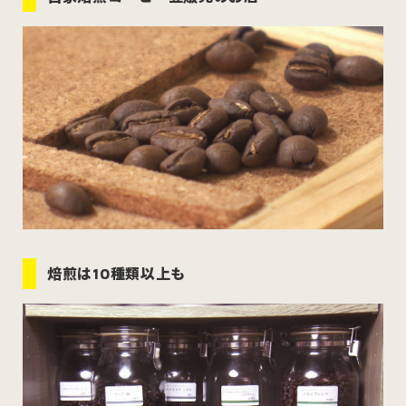
むつ市
十和田市
三沢市
八戸市
すべてのエリアをみる
ホーム
お問い合わせ
焙煎は10種類以上も
公式Instagram
公式X