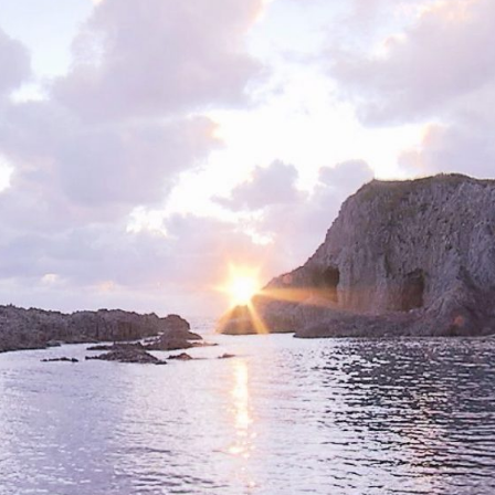
がる市
弘前市
黒石市
平川市
お問い合わせ
公式Instagram