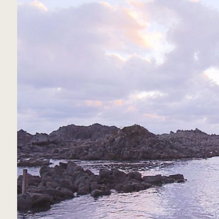
青森市
五所川原市
つ
三沢市
八戸市
ホーム