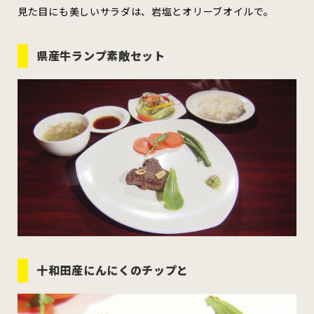
むつ市
十和田市
三沢市
見た目にも美しいサラダは、岩塩とオリーブオイルで。
八戸市
県産牛ランプ素敵セット
すべてのエリアをみる
ホーム
お問い合わせ
公式Instagram
公式X
十和田産にんにくのチップと