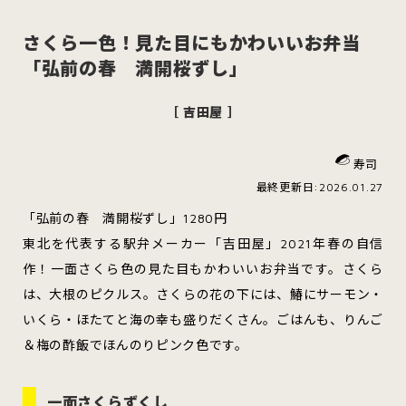
さくら一色！見た目にもかわいいお弁当
「弘前の春 満開桜ずし」
スイーツ
ハンバーガー
［ 吉田屋 ］
寿司
すべてのカテゴリをみる
最終更新日:2026.01.27
「弘前の春 満開桜ずし」1280円
東北を代表する駅弁メーカー「吉田屋」2021年春の自信
作！一面さくら色の見た目もかわいいお弁当です。さくら
青森市
五所川原市
つがる市
は、大根のピクルス。さくらの花の下には、鰆にサーモン・
いくら・ほたてと海の幸も盛りだくさん。ごはんも、りんご
＆梅の酢飯でほんのりピンク色です。
弘前市
黒石市
平川市
一面さくらずくし