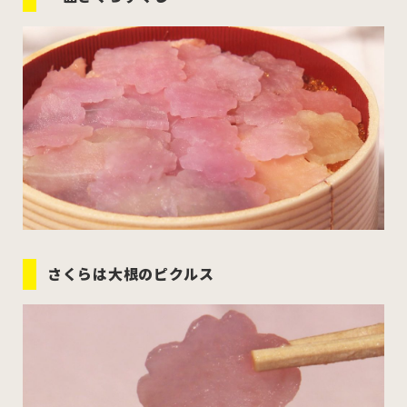
むつ市
十和田市
三沢市
八戸市
すべてのエリアをみる
ホーム
お問い合わせ
さくらは大根のピクルス
公式Instagram
公式X