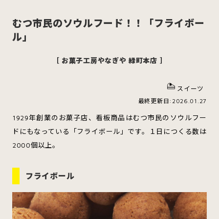
むつ市民のソウルフード！！「フライボー
ル」
スイーツ
ハンバーガー
［ お菓子工房やなぎや 緑町本店 ］
スイーツ
すべてのカテゴリをみる
最終更新日:2026.01.27
1929年創業のお菓子店、看板商品はむつ市民のソウルフー
ドにもなっている「フライボール」です。１日につくる数は
2000個以上。
青森市
五所川原市
つがる市
フライボール
弘前市
黒石市
平川市