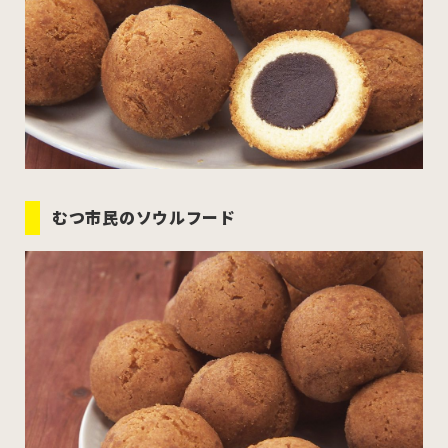
むつ市
十和田市
三沢市
八戸市
すべてのエリアをみる
むつ市民のソウルフード
ホーム
お問い合わせ
公式Instagram
公式X