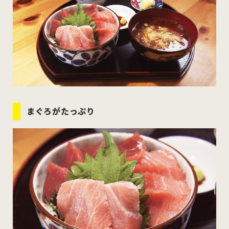
むつ市
十和田市
三沢市
八戸市
すべてのエリアをみる
まぐろがたっぷり
ホーム
お問い合わせ
公式Instagram
公式X