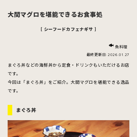
大間マグロを堪能できるお食事処
［ シーフードカフェナギサ ］
スイーツ
ハンバーガー
魚料理
最終更新日:2026.01.27
すべてのカテゴリをみる
まぐろ丼などの海鮮丼から定食・ドリンクもいただけるお店
です。
今回は「まぐろ丼」をご紹介。大間マグロを堪能できる逸品
です。
青森市
五所川原市
つがる市
まぐろ丼
弘前市
黒石市
平川市