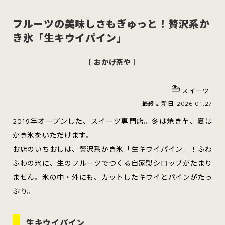
フルーツの美味しさもぎゅっと！贅沢系か
き氷「生キウイパイン」
スイーツ
ハンバーガー
［ おかげ茶や ］
スイーツ
すべてのカテゴリをみる
最終更新日:2026.01.27
2019年オープンした、スイーツ専門店。冬は焼き芋、夏は
かき氷をいただけます。
お店のいちおしは、贅沢系かき氷「生キウイパイン」！ふわ
青森市
五所川原市
つがる市
ふわの氷に、生のフルーツでつくる自家製シロップがたまり
ません。氷の中・外にも、カットしたキウイとパインがたっ
ぷり。
弘前市
黒石市
平川市
生キウイパイン