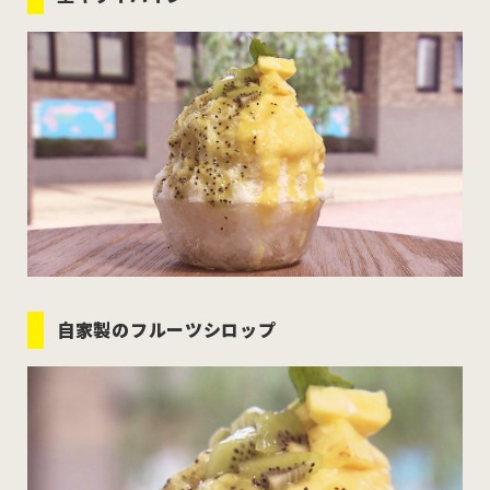
むつ市
十和田市
三沢市
八戸市
すべてのエリアをみる
ホーム
お問い合わせ
自家製のフルーツシロップ
公式Instagram
公式X