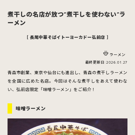
煮干しの名店が放つ”煮干しを使わない”ラ
ーメン
スイーツ
ハンバーガー
［ 長尾中華そばイトーヨーカドー弘前店 ］
ラーメン
すべてのカテゴリをみる
最終更新日:2026.01.27
青森市創業、東京や仙台にも進出し、青森の煮干しラーメン
を全国に広めた名店。今回はそんな煮干しをあえて使わな
い、弘前店限定「味噌ラーメン」をご紹介！
青森市
五所川原市
つがる市
味噌ラーメン
弘前市
黒石市
平川市