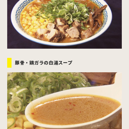
むつ市
十和田市
三沢市
八戸市
すべてのエリアをみる
豚骨・鶏ガラの白湯スープ
ホーム
お問い合わせ
公式Instagram
公式X