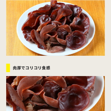
むつ市
十和田市
三沢市
八戸市
すべてのエリアをみる
ホーム
お問い合わせ
肉厚でコリコリ食感
公式Instagram
公式X