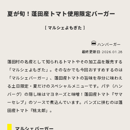
夏が旬！蓬田産トマト使用限定バーガー
［ マルシェよもぎた ］
スイーツ
ハンバーガー
ハンバーガー
最終更新日:2026.01.28
すべてのカテゴリをみる
蓬田村の名産として知られるトマトやその加工品を販売する
「マルシェよもぎた」。そのなかでも今回おすすめするのは
「マルシェバーガー」、蓬田産トマトの旨味を存分に味わえ
る土日限定・夏だけのスペシャルメニューです。パテ（ハン
青森市
五所川原市
つがる市
バーグ）の隠し味はマヨネーズと味噌！蓬田産トマト『サマ
ーセレブ」のソースで煮込んでいます。バンズに挟むのは蓬
田産トマト『桃太郎」。
弘前市
黒石市
平川市
マルシェバーガー