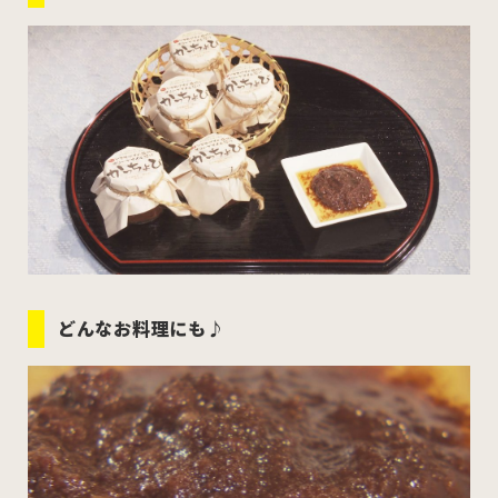
むつ市
十和田市
三沢市
八戸市
すべてのエリアをみる
ホーム
お問い合わせ
どんなお料理にも♪
公式Instagram
公式X