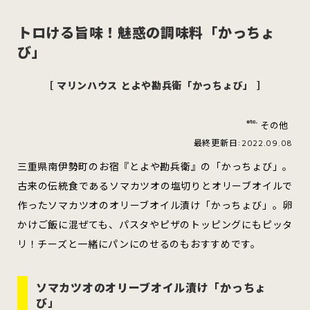
トロける旨味！魅惑の調味料「かっちょ
び」
スイーツ
ハンバーガー
［ マリンハウス とよや勘兵衛「かっちょび」 ］
その他
すべてのカテゴリをみる
最終更新日:2022.09.08
三重県南伊勢町のお宿『とよや勘兵衛』の「かっちょび」。
古来の伝統食であるソマカツオの塩切りとオリーブオイルで
作ったソマカツオのオリーブオイル漬け「かっちょび」。卵
青森市
五所川原市
つがる市
かけご飯に混ぜても、パスタやピザのトッピングにもピッタ
リ！チーズと一緒にパンにのせるのもおすすめです。
弘前市
黒石市
平川市
ソマカツオのオリーブオイル漬け「かっちょ
び」