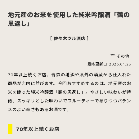
地元産のお米を使用した純米吟醸酒「鶴の
恩返し」
スイーツ
ハンバーガー
［ 佐々木ツル酒店 ］
その他
すべてのカテゴリをみる
最終更新日:2026.01.28
70年以上続くお店、青森の地酒や県外の酒蔵から仕入れた
商品が店内に並びます。今回おすすめするのは、地元産のお
米を使った純米吟醸酒「鶴の恩返し」。やさしい味わいが特
青森市
五所川原市
つがる市
徴、スッキリとした味わいでフルーティーでありつつバラン
スのよい辛さもあるお酒です。
弘前市
黒石市
平川市
70年以上続くお店