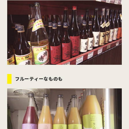
むつ市
十和田市
三沢市
八戸市
すべてのエリアをみる
ホーム
お問い合わせ
フルーティーなものも
公式Instagram
公式X