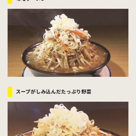
むつ市
十和田市
三沢市
八戸市
すべてのエリアをみる
ホーム
お問い合わせ
スープがしみ込んだたっぷり野菜
公式Instagram
公式X