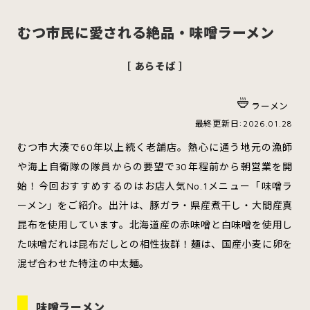
むつ市民に愛される絶品・味噌ラーメン
［ あらそば ］
スイーツ
ハンバーガー
ラーメン
最終更新日:2026.01.28
すべてのカテゴリをみる
むつ市大湊で60年以上続く老舗店。熱心に通う地元の漁師
や海上自衛隊の隊員からの要望で30年程前から朝営業を開
始！今回おすすめするのはお店人気No.1メニュー「味噌ラ
ーメン」をご紹介。出汁は、豚ガラ・県産煮干し・大間産真
青森市
五所川原市
つがる市
昆布を使用しています。北海道産の赤味噌と白味噌を使用し
た味噌だれは昆布だしとの相性抜群！麺は、国産小麦に卵を
混ぜ合わせた特注の中太麺。
弘前市
黒石市
平川市
味噌ラーメン