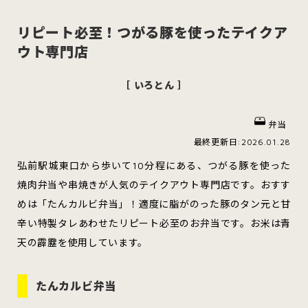
リピート必至！つがる豚を使ったテイクア
ウト専門店
スイーツ
ハンバーガー
［ いろとん ］
弁当
すべてのカテゴリをみる
最終更新日:2026.01.28
弘前駅城東口から歩いて10分程にある、つがる豚を使った
焼肉弁当や串焼きが人気のテイクアウト専門店です。おすす
めは「たんカルビ弁当」！適度に脂がのった豚のタン元と甘
青森市
五所川原市
つがる市
辛い特製タレあわせたリピート必至のお弁当です。お米は青
天の霹靂を使用しています。
弘前市
黒石市
平川市
たんカルビ弁当