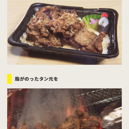
むつ市
十和田市
三沢市
八戸市
すべてのエリアをみる
ホーム
お問い合わせ
脂がのったタン元を
公式Instagram
公式X