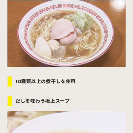
むつ市
十和田市
三沢市
八戸市
すべてのエリアをみる
ホーム
お問い合わせ
10種類以上の煮干しを使用
公式Instagram
だしを味わう極上スープ
公式X