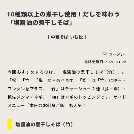
10種類以上の煮干し使用！だしを味わう
「塩醤油の煮干しそば」
スイーツ
ハンバーガー
［ 中華そば いち松 ］
ラーメン
すべてのカテゴリをみる
最終更新日:2026.01.28
今回おすすめするのは、「塩醤油の煮干しそば（竹）」。
「松」「竹」「梅」から選べます。「松」は「竹」に味玉・
ワンタンをプラス、「竹」はチャーシュー２種（豚・鶏）・
青森市
五所川原市
つがる市
穂先メンマ・ネギ、「梅」はネギのトッピングです。サイド
メニュー「本日のお刺身ご飯」も人気！
弘前市
黒石市
平川市
塩醤油の煮干しそば（竹）