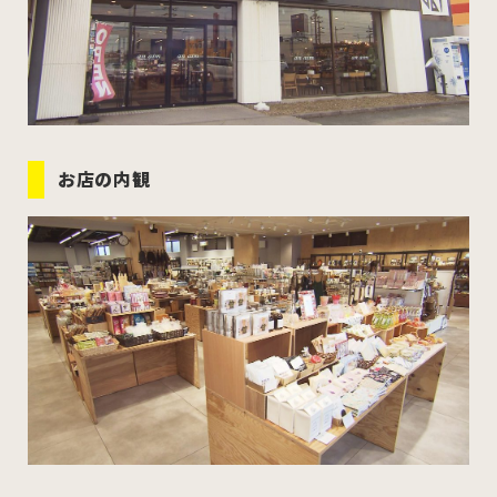
むつ市
十和田市
三沢市
八戸市
すべてのエリアをみる
お店の内観
ホーム
お問い合わせ
公式Instagram
公式X