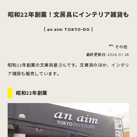
昭和22年創業！文房具にインテリア雑貨も
［ an aim TOKYO-DO ］
スイーツ
ハンバーガー
その他
最終更新日:2026.01.28
すべてのカテゴリをみる
昭和22年創業の文房具屋さんです。文房具のほか、インテリ
ア雑貨も販売しています。
昭和22年創業
青森市
五所川原市
つがる市
弘前市
黒石市
平川市