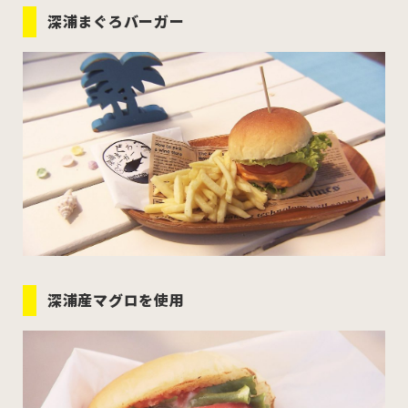
むつ市
十和田市
三沢市
深浦まぐろバーガー
八戸市
すべてのエリアをみる
ホーム
お問い合わせ
公式Instagram
深浦産マグロを使用
公式X