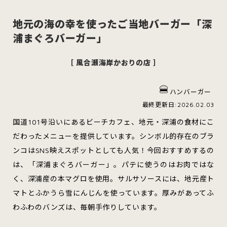
地元の海の幸を使ったご当地バーガー「深
浦まぐろバーガー」
スイーツ
ハンバーガー
［ 風合瀬海岸かおりの店 ］
ハンバーガー
すべてのカテゴリをみる
最終更新日:2026.02.03
国道101号沿いにあるビーチカフェ、地元・深浦の食材にこ
だわったメニューを提供しています。シンボル的存在のブラ
ンコはSNS映えスポットとしても人気！今回おすすめするの
青森市
五所川原市
つがる市
は、「深浦まぐろバーガー」。パテに使うのはお肉ではな
く、深浦産の本マグロを使用。サルサソースには、地元産ト
マトとふかうら雪にんじんを使っています。厚みがあってふ
弘前市
黒石市
平川市
わふわのバンズは、毎朝手作りしています。