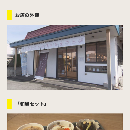
むつ市
十和田市
三沢市
お店の外観
八戸市
すべてのエリアをみる
ホーム
お問い合わせ
公式Instagram
公式X
「和風セット」