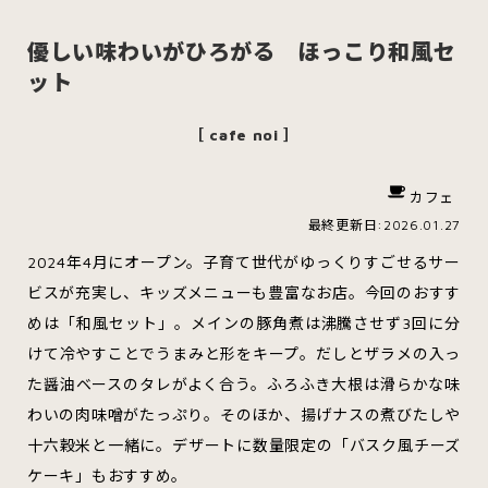
優しい味わいがひろがる ほっこり和風セ
ット
スイーツ
ハンバーガー
［ cafe noi ］
カフェ
すべてのカテゴリをみる
最終更新日:2026.01.27
2024年4月にオープン。子育て世代がゆっくりすごせるサー
ビスが充実し、キッズメニューも豊富なお店。今回のおすす
めは「和風セット」。メインの豚角煮は沸騰させず3回に分
青森市
五所川原市
つがる市
けて冷やすことでうまみと形をキープ。だしとザラメの入っ
た醤油ベースのタレがよく合う。ふろふき大根は滑らかな味
わいの肉味噌がたっぷり。そのほか、揚げナスの煮びたしや
弘前市
黒石市
平川市
十六穀米と一緒に。デザートに数量限定の「バスク風チーズ
ケーキ」もおすすめ。