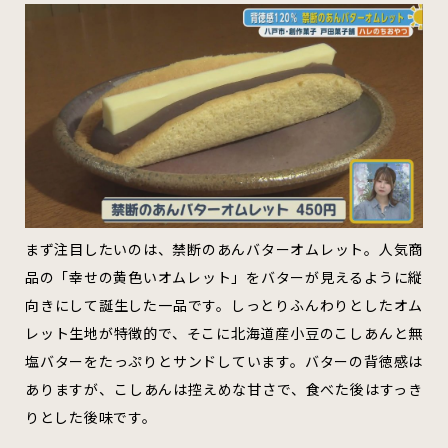
むつ市
十和田市
三沢市
八戸市
すべてのエリアをみる
ホーム
まず注目したいのは、禁断のあんバターオムレット。人気商
お問い合わせ
品の「幸せの黄色いオムレット」をバターが見えるように縦
公式Instagram
向きにして誕生した一品です。しっとりふんわりとしたオム
レット生地が特徴的で、そこに北海道産小豆のこしあんと無
公式X
塩バターをたっぷりとサンドしています。バターの背徳感は
ありますが、こしあんは控えめな甘さで、食べた後はすっき
りとした後味です。