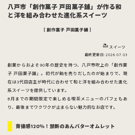
八戸市「創作菓子 戸田菓子舗」が作る和
と洋を組み合わせた進化系スイーツ
［ 創作菓子 戸田菓子舗 ］
スイーツ
ハンバーガー
スイーツ
最終更新日:2026.07.03
すべてのカテゴリをみる
創業からおよそ90年の歴史を持つ、八戸市吹上の「創作菓
子 戸田菓子舗」。初代が飴を売りだしたのが始まりで、現
在は3代目店主が時代に合わせて和と洋を組み合わせた進化
系スイーツを提供しています。
青森市
五所川原市
つがる市
8月までの期間限定で楽しめる喫茶メニューのパフェもあ
り、最後までワクワクが止まらない魅力的なお店です。
弘前市
黒石市
平川市
背徳感120％！禁断のあんバターオムレット