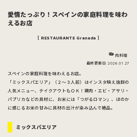
愛情たっぷり！スペインの家庭料理を味わ
えるお店
スイーツ
ハンバーガー
［ RESTAURANTE Granada ］
肉料理
すべてのカテゴリをみる
最終更新日:2026.01.27
スペインの家庭料理を味わえるお店。
「ミックスパエリア」（２～３人前）はインスタ映え抜群の
人気メニュー、テイクアウトもＯＫ！鶏肉・エビ・アサリ・
青森市
五所川原市
つがる市
パプリカなどの具材に、お米には「つがるロマン」、ほのか
に感じるお米の甘みに具材の出汁が染み込んで絶品。
弘前市
黒石市
平川市
ミックスパエリア