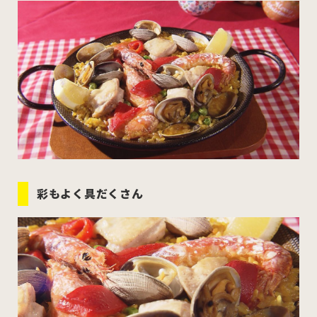
むつ市
十和田市
三沢市
八戸市
すべてのエリアをみる
ホーム
お問い合わせ
彩もよく具だくさん
公式Instagram
公式X