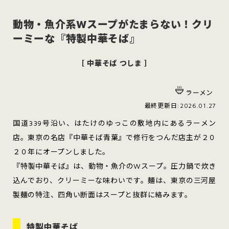
動物・魚介系Wスープがたまらない！クリ
ーミーな『特製中華そば』
スイーツ
ハンバーガー
［ 中華そば つしま ］
ラーメン
すべてのカテゴリをみる
最終更新日:2026.01.27
国道339号沿い、はたけのゆっこの敷地内にあるラーメン
店。東京の名店『中華そば青葉』で修行をつんだ店主が２０
２０年にオープンしました。
青森市
五所川原市
つがる市
『特製中華そば』は、動物・魚介のWスープ。圧力鍋で炊き
込んでおり、クリーミーな味わいです。麺は、東京の三河屋
製麺の特注、四角い断面はスープと抜群に絡みます。
弘前市
黒石市
平川市
特製中華そば