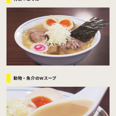
むつ市
十和田市
三沢市
八戸市
すべてのエリアをみる
ホーム
お問い合わせ
動物・魚介のWスープ
公式Instagram
公式X