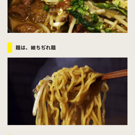
麺は、細ちぢれ麺