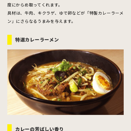
むつ市
十和田市
三沢市
度にからめ取ってくれます。
具材は、牛肉、キクラゲ、ゆで卵などが「特製カレーラーメ
ン」にさらなるうまみを与えます。
八戸市
特選カレーラーメン
すべてのエリアをみる
ホーム
お問い合わせ
公式Instagram
公式X
カレーの芳ばしい香り