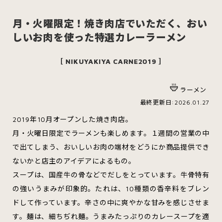
月・火曜限定！焼き肉店でいただく、おい
しいお肉を使った特選カレーラーメン
スイーツ
ハンバーガー
［ NIKUYAKIYA CARNE2019 ］
ラーメン
すべてのカテゴリをみる
最終更新日:2026.01.27
2019年10月オープンした焼き肉店。
月・火曜日限定でラーメンも楽しめます。１週間の営業の中
で出てしまう、おいしいお肉の端材をどうにか商品提供でき
青森市
五所川原市
つがる市
ないかと店主のアイデアによるもの。
スープは、国産牛の骨などでだしをとっています。牛骨特有
の強いうまみが印象的。たれは、10種類の香辛料をブレン
弘前市
黒石市
平川市
ドして作っています。辛さの中に爽やかな甘みを感じさせま
す。麺は、細ちぢれ麺。うまみたっぷりのカレースープを適