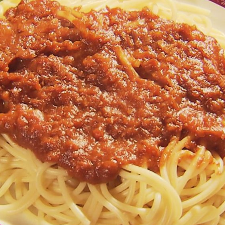
がる市
弘前市
黒石市
平川市
お問い合わせ
公式Instagram