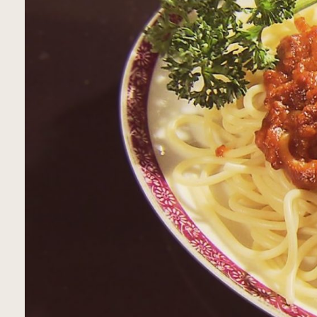
青森市
五所川原市
つ
三沢市
八戸市
ホーム