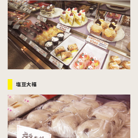
むつ市
十和田市
三沢市
八戸市
すべてのエリアをみる
ホーム
お問い合わせ
塩豆大福
公式Instagram
公式X