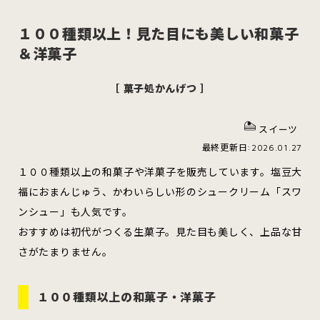
１００種類以上！見た目にも美しい和菓子
＆洋菓子
スイーツ
ハンバーガー
［ 菓子処かんげつ ］
スイーツ
すべてのカテゴリをみる
最終更新日:2026.01.27
１００種類以上の和菓子や洋菓子を販売しています。塩豆大
福におまんじゅう、かわいらしい形のシュークリーム「スワ
ンシュー」も人気です。
青森市
五所川原市
つがる市
おすすめは初代がつくる生菓子。見た目も美しく、上品な甘
さがたまりません。
弘前市
黒石市
平川市
１００種類以上の和菓子・洋菓子