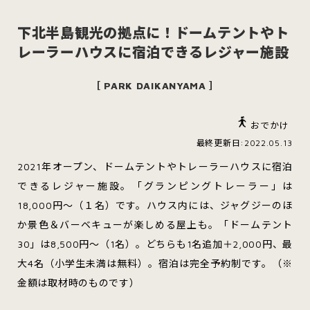
下北半島観光の拠点に！ドームテントやト
レーラーハウスに宿泊できるレジャー施設
スイーツ
ハンバーガー
［ PARK DAIKANYAMA ］
おでかけ
すべてのカテゴリをみる
最終更新日:2022.05.13
2021年オープン、ドームテントやトレーラーハウスに宿泊
できるレジャー施設。「グランピングトレーラー」は
18,000円～（１名）です。ハウス内には、ジャグジーのほ
青森市
五所川原市
つがる市
か景色＆バーベキューが楽しめる屋上も。「ドームテント
30」は8,500円～（1名）。どちらも1名追加＋2,000円、最
大4名（小学生未満は無料）。宿泊は完全予約制です。（※
弘前市
黒石市
平川市
金額は取材時のものです）