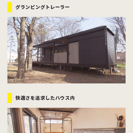
むつ市
十和田市
三沢市
グランピングトレーラー
八戸市
すべてのエリアをみる
ホーム
お問い合わせ
公式Instagram
快適さを追求したハウス内
公式X