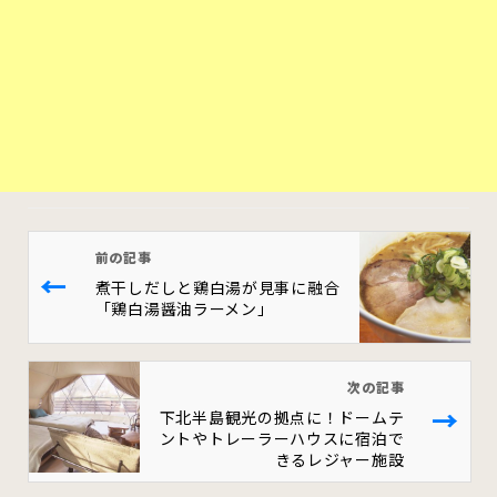
前の記事
←
煮干しだしと鶏白湯が見事に融合
「鶏白湯醤油ラーメン」
次の記事
→
下北半島観光の拠点に！ドームテ
ントやトレーラーハウスに宿泊で
きるレジャー施設