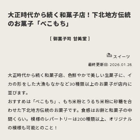
大正時代から続く和菓子店！下北地方伝統
のお菓子「べこもち」
スイーツ
ハンバーガー
［ 御菓子司 甘美堂 ］
スイーツ
すべてのカテゴリをみる
最終更新日:2026.01.28
大正時代から続く和菓子店、色鮮やかで美しい生菓子に、イ
カの形をした大漁もなかなど30種類以上のお菓子が店内に
並びます。
青森市
五所川原市
つがる市
おすすめは「べこもち」、もち米粉とうるち米粉に砂糖を合
わせた下北地方伝統のお菓子です。食感はお餅と和菓子の中
間くらい。模様のレパートリーは200種類以上、オリジナル
弘前市
黒石市
平川市
の模様も可能とのこと！