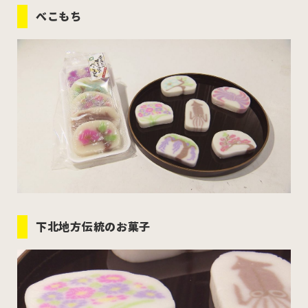
むつ市
十和田市
三沢市
べこもち
八戸市
すべてのエリアをみる
ホーム
お問い合わせ
公式Instagram
下北地方伝統のお菓子
公式X