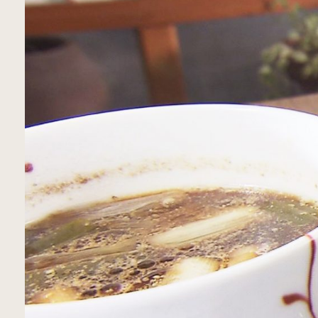
青森市
五所川原市
つ
三沢市
八戸市
ホーム