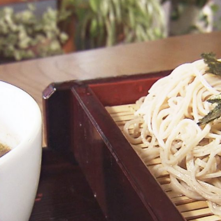
がる市
弘前市
黒石市
平川市
お問い合わせ
公式Instagram