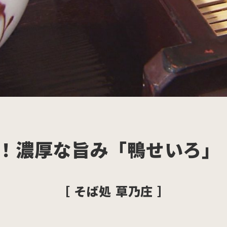
！濃厚な旨み「鴨せいろ」
［ そば処 草乃庄 ］