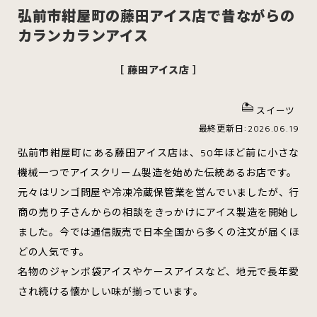
弘前市紺屋町の藤田アイス店で昔ながらの
カランカランアイス
［ 藤田アイス店 ］
スイーツ
ハンバーガー
スイーツ
最終更新日:2026.06.19
すべてのカテゴリをみる
弘前市紺屋町にある藤田アイス店は、50年ほど前に小さな
機械一つでアイスクリーム製造を始めた伝統あるお店です。
元々はリンゴ問屋や冷凍冷蔵保管業を営んでいましたが、行
商の売り子さんからの相談をきっかけにアイス製造を開始し
青森市
五所川原市
つがる市
ました。今では通信販売で日本全国から多くの注文が届くほ
どの人気です。
弘前市
黒石市
平川市
名物のジャンボ袋アイスやケースアイスなど、地元で長年愛
され続ける懐かしい味が揃っています。