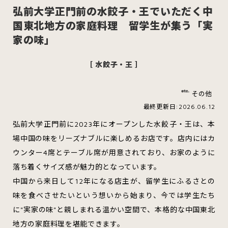
弘前大学正門前の水餃子・王でいただく中
国東北地方の家庭料理 留学生が集う「実
家の味」
スイーツ
ハンバーガー
［ 水餃子・王 ］
その他
すべてのカテゴリをみる
最終更新日:2026.06.12
弘前大学正門前に2023年にオープンした水餃子・王は、本
場中国の味をリーズナブルに楽しめるお店です。店内にはカ
ウンター4席とテーブル席が用意されており、お家のように
青森市
五所川原市
つがる市
落ち着くサイズ感が魅力的となっています。
中国から来日して12年になる店主が、留学生にふるさとの
弘前市
黒石市
平川市
味を食べさせたいという想いから始まり、今では学生たち
に"実家の味"と親しまれる温かい空間で、本格的な中国東北
地方の家庭料理を堪能できます。