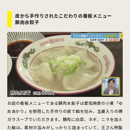
むつ市
十和田市
三沢市
皮から手作りされたこだわりの看板メニュー
八戸市
豚肉水餃子
すべてのエリアをみる
ホーム
お問い合わせ
公式Instagram
公式X
お店の看板メニューである豚肉水餃子は愛知県産の小麦「ゆ
めあかり」を使用した手作りの皮で餡を包み、生姜入りの鶏
ガラスープでいただきます。豚肉に白菜、ネギ、ニラを加え
た餡は、素材の旨みがしっかりと詰まっていて、王さん特製