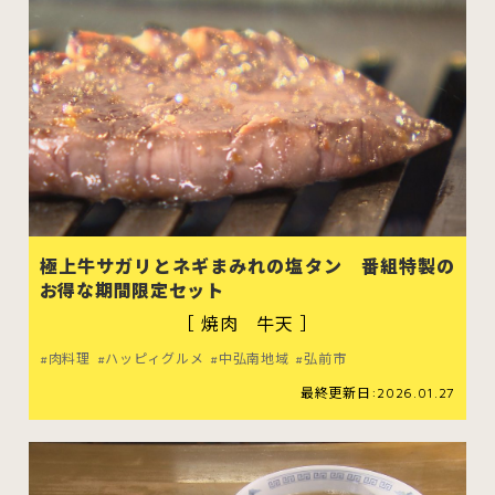
がる市
弘前市
黒石市
平川市
極上牛サガリとネギまみれの塩タン 番組特製の
お得な期間限定セット
［ 焼肉 牛天 ］
肉料理
ハッピィグルメ
中弘南地域
弘前市
最終更新日:2026.01.27
お問い合わせ
公式Instagram