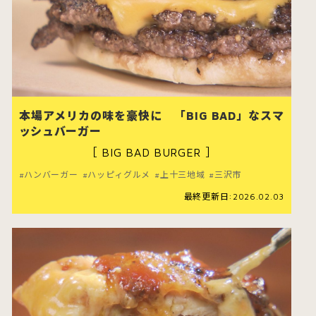
本場アメリカの味を豪快に 「BIG BAD」なスマ
ッシュバーガー
［ BIG BAD BURGER ］
ハンバーガー
ハッピィグルメ
上十三地域
三沢市
最終更新日:2026.02.03