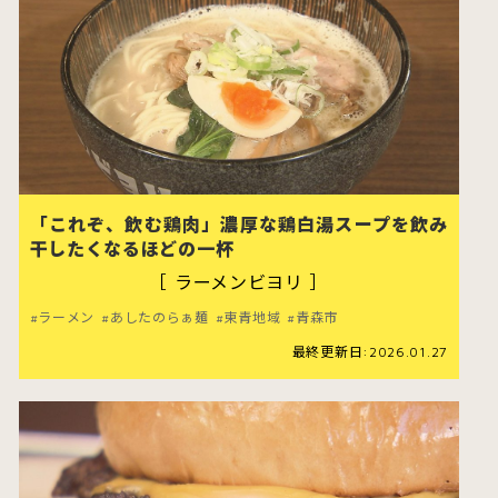
「これぞ、飲む鶏肉」濃厚な鶏白湯スープを飲み
干したくなるほどの一杯
［ ラーメンビヨリ ］
ラーメン
あしたのらぁ麺
東青地域
青森市
最終更新日:2026.01.27