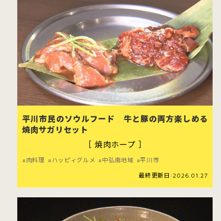
青森市
五所川原市
つ
三沢市
八戸市
平川市民のソウルフード 牛と豚の両方楽しめる
焼肉サガリセット
［ 焼肉ホープ ］
肉料理
ハッピィグルメ
中弘南地域
平川市
最終更新日:2026.01.27
ホーム