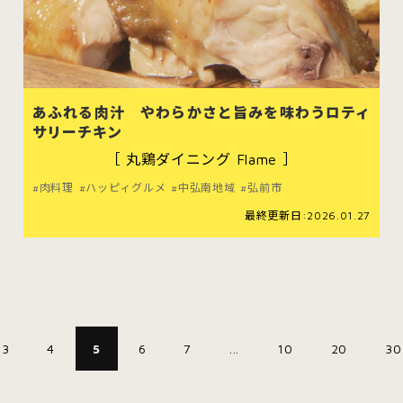
あふれる肉汁 やわらかさと旨みを味わうロティ
サリーチキン
［ 丸鶏ダイニング Flame ］
肉料理
ハッピィグルメ
中弘南地域
弘前市
最終更新日:2026.01.27
3
4
5
6
7
...
10
20
30