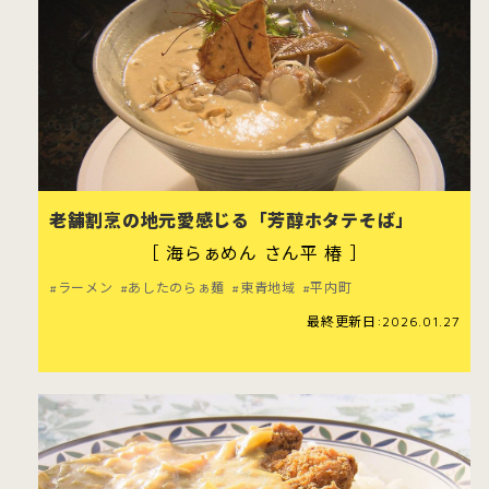
老舗割烹の地元愛感じる「芳醇ホタテそば」
［ 海らぁめん さん平 椿 ］
ラーメン
あしたのらぁ麺
東青地域
平内町
最終更新日:2026.01.27