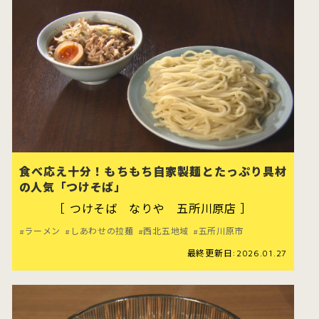
すべてのカテゴリをみる
むつ市
十和田市
食べ応え十分！もちもち自家製麺とたっぷり具材
の人気「つけそば」
［ つけそば なりや 五所川原店 ］
すべてのエリアをみる
ラーメン
しあわせの拉麺
西北五地域
五所川原市
最終更新日:2026.01.27
公式X