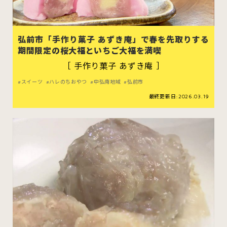
弘前市「手作り菓子 あずき庵」で春を先取りする
期間限定の桜大福といちご大福を満喫
スイーツ
ハンバーガー
［ 手作り菓子 あずき庵 ］
スイーツ
ハレのちおやつ
中弘南地域
弘前市
すべてのカテゴリをみる
最終更新日:2026.03.19
青森市
五所川原市
つがる市
弘前市
黒石市
平川市