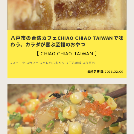
八戸市の台湾カフェCHIAO CHIAO TAIWANで味
わう、カラダが喜ぶ至福のおやつ
［ CHIAO CHIAO TAIWAN ］
スイーツ
カフェ
ハレのちおやつ
三八地域
八戸市
最終更新日:2026.02.09