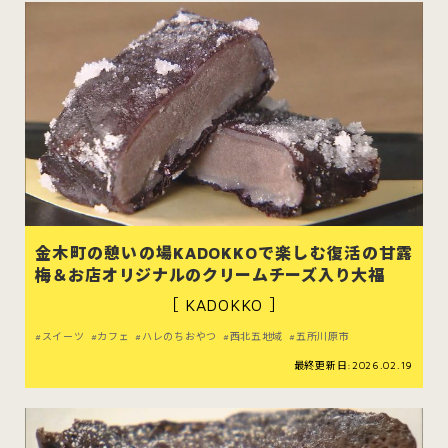
金木町の憩いの場KADOKKOで楽しむ復活の甘露
梅＆お店オリジナルのクリームチーズ入り大福
［ KADOKKO ］
スイーツ
カフェ
ハレのちおやつ
西北五地域
五所川原市
最終更新日:2026.02.19