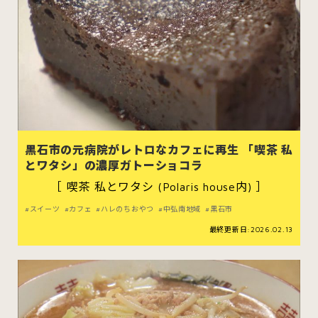
黒石市の元病院がレトロなカフェに再生 「喫茶 私
とワタシ」の濃厚ガトーショコラ
［ 喫茶 私とワタシ (Polaris house内) ］
スイーツ
カフェ
ハレのちおやつ
中弘南地域
黒石市
最終更新日:2026.02.13