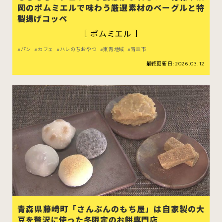
岡のポムミエルで味わう厳選素材のベーグルと特
製揚げコッペ
［ ポムミエル ］
パン
カフェ
ハレのちおやつ
東青地域
青森市
最終更新日:2026.03.12
青森県藤崎町「さんぶんのもち屋」は自家製の大
豆を贅沢に使った冬限定のお餅専門店