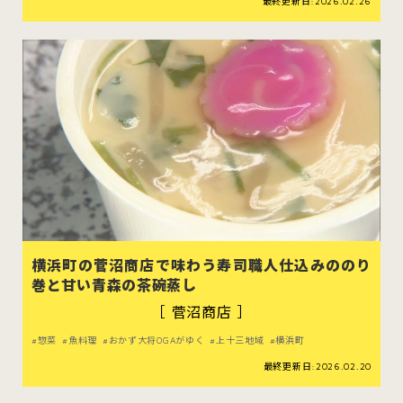
最終更新日:2026.02.26
横浜町の菅沼商店で味わう寿司職人仕込みののり
巻と甘い青森の茶碗蒸し
［ 菅沼商店 ］
惣菜
魚料理
おかず大将OGAがゆく
上十三地域
横浜町
最終更新日:2026.02.20