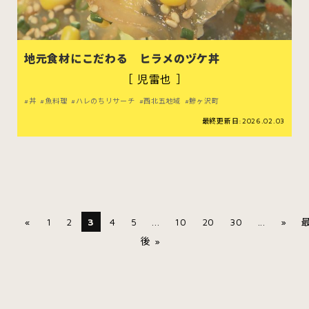
地元食材にこだわる ヒラメのヅケ丼
［ 児雷也 ］
丼
魚料理
ハレのちリサーチ
西北五地域
鰺ヶ沢町
最終更新日:2026.02.03
«
1
2
3
4
5
...
10
20
30
...
»
後 »