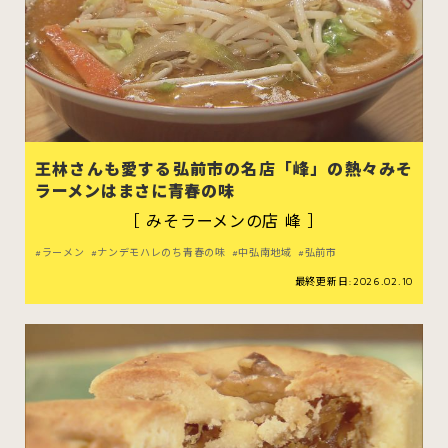
王林さんも愛する弘前市の名店「峰」の熱々みそ
ラーメンはまさに青春の味
［ みそラーメンの店 峰 ］
ラーメン
ナンデモハレのち青春の味
中弘南地域
弘前市
最終更新日:2026.02.10