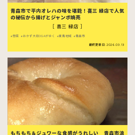
むつ市
十和田市
三沢市
青森市で平内オレハの味を堪能！喜三 緑店で人気
の秘伝から揚げとジャンボ焼売
八戸市
［ 喜三 緑店 ］
惣菜
おかず大将OGAがゆく
東青地域
青森市
最終更新日:2026.03.13
すべてのエリアをみる
ホーム
お問い合わせ
公式Instagram
公式X
もちもち＆ジュワーな食感がうれしい 青森市浪