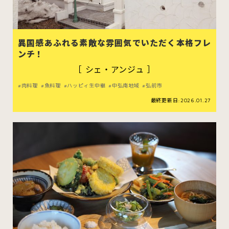
異国感あふれる素敵な雰囲気でいただく本格フレ
ンチ！
［ シェ・アンジュ ］
肉料理
魚料理
ハッピィ生中継
中弘南地域
弘前市
最終更新日:2026.01.27