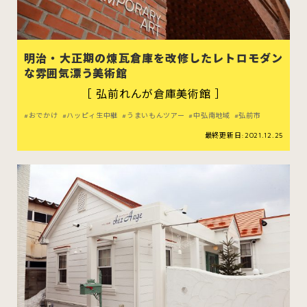
明治・大正期の煉瓦倉庫を改修したレトロモダン
な雰囲気漂う美術館
［ 弘前れんが倉庫美術館 ］
おでかけ
ハッピィ生中継
うまいもんツアー
中弘南地域
弘前市
最終更新日:2021.12.25