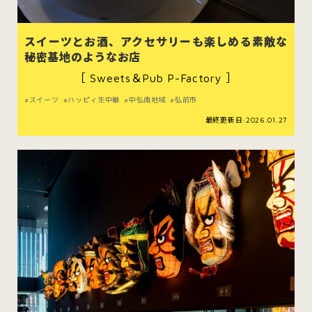
スイーツとお酒、アクセサリーも楽しめる素敵な
秘密基地のようなお店
［ Sweets＆Pub P-Factory ］
スイーツ
ハッピィ生中継
中弘南地域
弘前市
最終更新日:2026.01.27