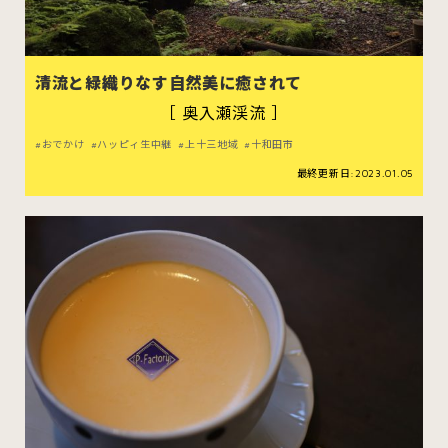
清流と緑織りなす自然美に癒されて
［ 奥入瀬渓流 ］
おでかけ
ハッピィ生中継
上十三地域
十和田市
最終更新日:2023.01.05