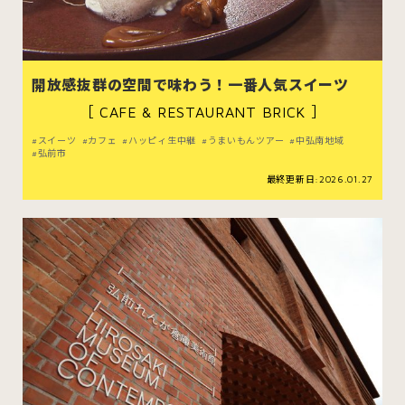
むつ市
十和田市
三沢市
八戸市
開放感抜群の空間で味わう！一番人気スイーツ
［ CAFE & RESTAURANT BRICK ］
すべてのエリアをみる
スイーツ
カフェ
ハッピィ生中継
うまいもんツアー
中弘南地域
弘前市
最終更新日:2026.01.27
ホーム
お問い合わせ
公式Instagram
公式X