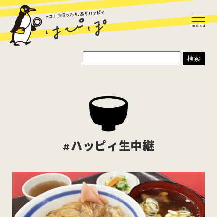
#ハッピィ生中継
ラーメン
カレー
パスタ
寿司