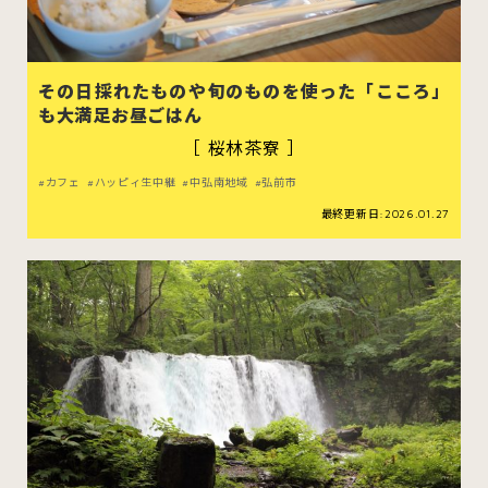
その日採れたものや旬のものを使った「こころ」
も大満足お昼ごはん
［ 桜林茶寮 ］
カフェ
ハッピィ生中継
中弘南地域
弘前市
最終更新日:2026.01.27