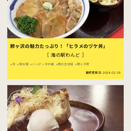
スイーツ
ハンバーガー
鰺ヶ沢の魅力たっぷり！「ヒラメのヅケ丼」
すべてのカテゴリをみる
［ 海の駅わんど ］
丼
魚料理
ハッピィ生中継
西北五地域
鰺ヶ沢町
最終更新日:2026.02.03
青森市
五所川原市
つがる市
弘前市
黒石市
平川市