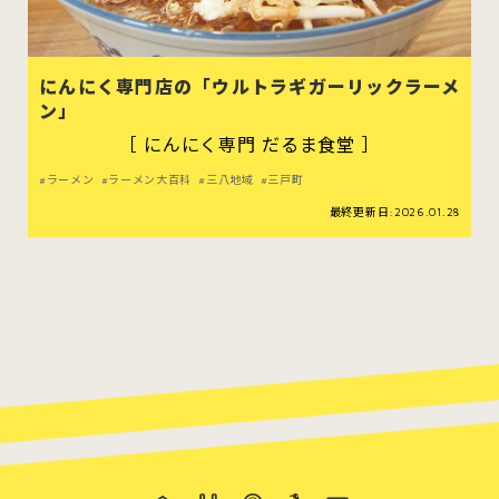
にんにく専門店の「ウルトラギガーリックラーメ
ン」
スイーツ
ハンバーガー
［ にんにく専門 だるま食堂 ］
ラーメン
ラーメン大百科
三八地域
三戸町
すべてのカテゴリをみる
最終更新日:2026.01.28
青森市
五所川原市
つがる市
弘前市
黒石市
平川市