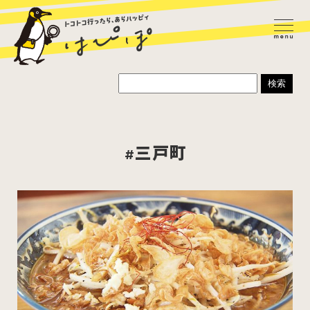
#三戸町
ラーメン
カレー
パスタ
寿司