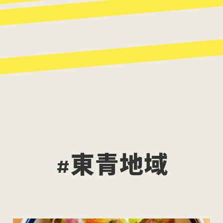
#東青地域
パスタ
寿司
スイーツ