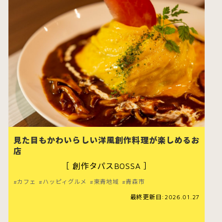
すべてのカテゴリをみる
むつ市
十和田市
見た目もかわいらしい洋風創作料理が楽しめるお
店
すべてのエリアをみる
［ 創作タパスBOSSA ］
カフェ
ハッピィグルメ
東青地域
青森市
公式X
最終更新日:2026.01.27