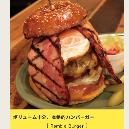
青森市
五所川原市
つ
三沢市
八戸市
ホーム
ボリューム十分、本格的ハンバーガー
［ Ramble Burger ］