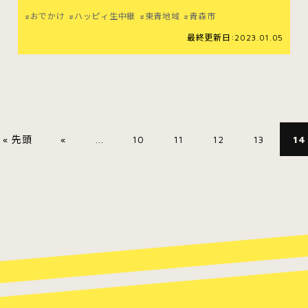
おでかけ
ハッピィ生中継
東青地域
青森市
最終更新日:2023.01.05
« 先頭
«
...
10
11
12
13
14