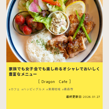
がる市
弘前市
黒石市
平川市
家族でも女子会でも楽しめるオシャレでおいしく
豊富なメニュー
［ Dragon Cafe ］
カフェ
ハッピィグルメ
東青地域
青森市
お問い合わせ
公式Instagram
最終更新日:2026.01.27