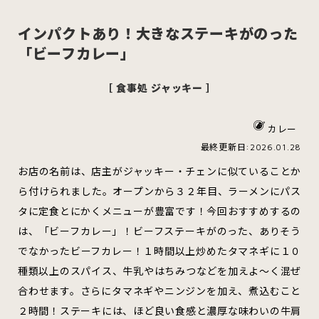
インパクトあり！大きなステーキがのった
「ビーフカレー」
スイーツ
ハンバーガー
［ 食事処 ジャッキー ］
カレー
すべてのカテゴリをみる
最終更新日:2026.01.28
お店の名前は、店主がジャッキー・チェンに似ていることか
ら付けられました。オープンから３２年目、ラーメンにパス
タに定食とにかくメニューが豊富です！今回おすすめするの
青森市
五所川原市
つがる市
は、「ビーフカレー」！ビーフステーキがのった、ありそう
でなかったビーフカレー！１時間以上炒めたタマネギに１０
種類以上のスパイス、牛乳やはちみつなどを加えよ～く混ぜ
弘前市
黒石市
平川市
合わせます。さらにタマネギやニンジンを加え、煮込むこと
２時間！ステーキには、ほど良い食感と濃厚な味わいの牛肩