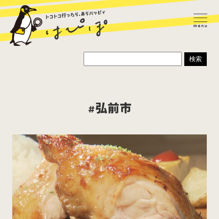
#弘前市
ラーメン
カレー
パスタ
寿司