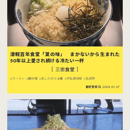
津軽百年食堂「夏の味」 まかないから生まれた
50年以上愛され続ける冷たい一杯
［ 三忠食堂 ］
ラーメン
麺料理
あしたのらぁ麺
中弘南地域
弘前市
最終更新日:2026.01.27