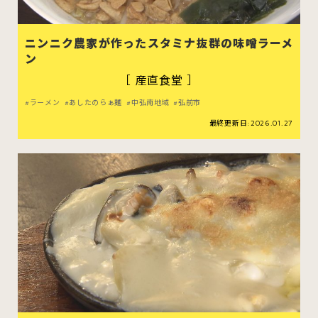
ニンニク農家が作ったスタミナ抜群の味噌ラーメ
ン
［ 産直食堂 ］
ラーメン
あしたのらぁ麺
中弘南地域
弘前市
最終更新日:2026.01.27