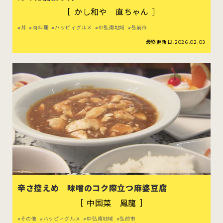
［ かし和や 直ちゃん ］
丼
肉料理
ハッピィグルメ
中弘南地域
弘前市
最終更新日:2026.02.03
辛さ控えめ 味噌のコク際立つ麻婆豆腐
［ 中国菜 鳳龍 ］
その他
ハッピィグルメ
中弘南地域
弘前市