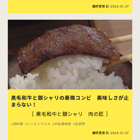
最終更新日:2026.01.27
黒毛和牛と銀シャリの最強コンビ 美味しさが止
まらない！
［ 黒毛和牛と銀シャリ 肉の匠 ］
肉料理
ハッピィグルメ
中弘南地域
弘前市
最終更新日:2026.01.27