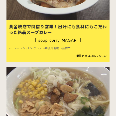
黄金焼店で間借り営業！出汁にも食材にもこだわ
った絶品スープカレー
［ soup curry MAGARI ］
カレー
ハッピィグルメ
中弘南地域
弘前市
最終更新日:2026.01.27