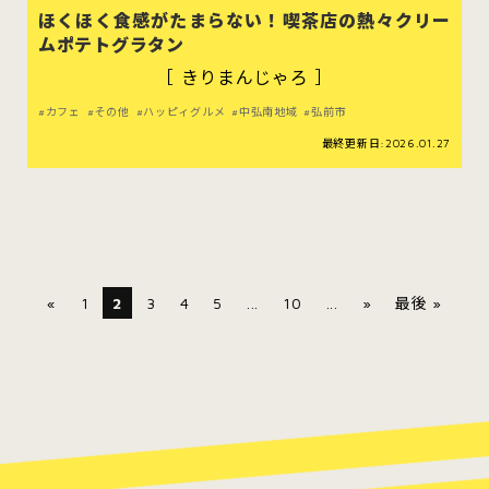
ほくほく食感がたまらない！喫茶店の熱々クリー
ムポテトグラタン
［ きりまんじゃろ ］
カフェ
その他
ハッピィグルメ
中弘南地域
弘前市
最終更新日:2026.01.27
«
1
2
3
4
5
...
10
...
»
最後 »