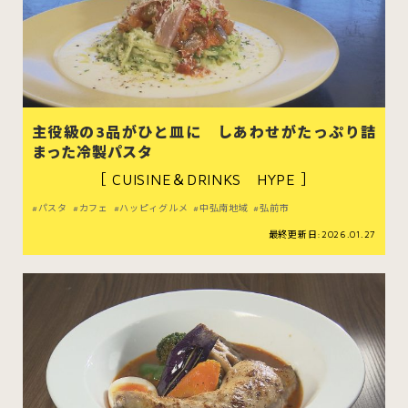
主役級の3品がひと皿に しあわせがたっぷり詰
まった冷製パスタ
［ CUISINE＆DRINKS HYPE ］
パスタ
カフェ
ハッピィグルメ
中弘南地域
弘前市
最終更新日:2026.01.27