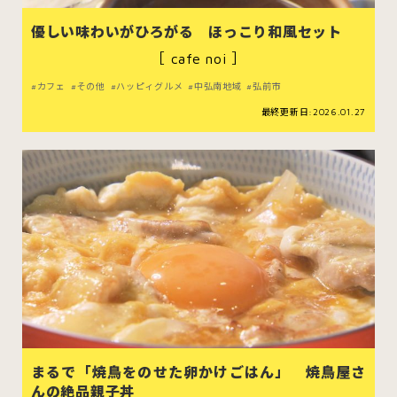
むつ市
十和田市
三沢市
優しい味わいがひろがる ほっこり和風セット
［ cafe noi ］
八戸市
カフェ
その他
ハッピィグルメ
中弘南地域
弘前市
最終更新日:2026.01.27
すべてのエリアをみる
ホーム
お問い合わせ
公式Instagram
公式X
まるで「焼鳥をのせた卵かけごはん」 焼鳥屋さ
んの絶品親子丼