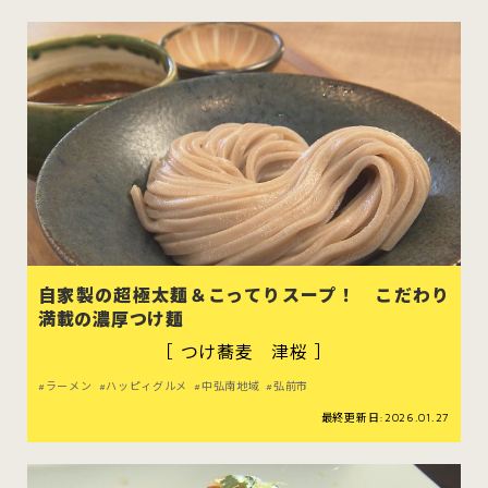
自家製の超極太麺＆こってりスープ！ こだわり
満載の濃厚つけ麺
［ つけ蕎麦 津桜 ］
ラーメン
ハッピィグルメ
中弘南地域
弘前市
最終更新日:2026.01.27