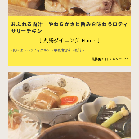
あふれる肉汁 やわらかさと旨みを味わうロティ
サリーチキン
スイーツ
ハンバーガー
［ 丸鶏ダイニング Flame ］
肉料理
ハッピィグルメ
中弘南地域
弘前市
すべてのカテゴリをみる
最終更新日:2026.01.27
青森市
五所川原市
つがる市
弘前市
黒石市
平川市