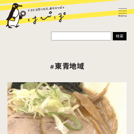
#東青地域
ラーメン
カレー
パスタ
寿司