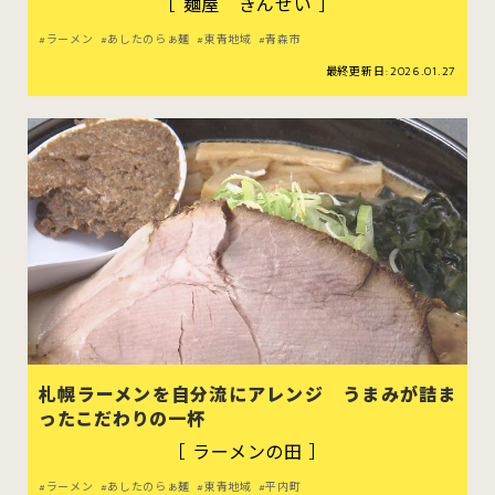
［ 麺屋 きんせい ］
ラーメン
あしたのらぁ麺
東青地域
青森市
最終更新日:2026.01.27
札幌ラーメンを自分流にアレンジ うまみが詰ま
ったこだわりの一杯
［ ラーメンの田 ］
ラーメン
あしたのらぁ麺
東青地域
平内町