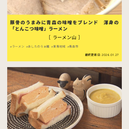
豚骨のうまみに青森の味噌をブレンド 渾身の
「とんこつ味噌」ラーメン
スイーツ
ハンバーガー
［ ラーメン山 ］
ラーメン
あしたのらぁ麺
東青地域
青森市
すべてのカテゴリをみる
最終更新日:2026.01.27
青森市
五所川原市
つがる市
弘前市
黒石市
平川市