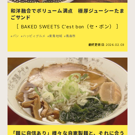
むつ市
十和田市
三沢市
和洋融合でボリューム満点 極厚ジューシーたま
ごサンド
八戸市
［ BAKED SWEETS C’est bon（セ・ボン） ］
パン
ハッピィグルメ
東青地域
青森市
最終更新日:2026.02.03
すべてのエリアをみる
ホーム
お問い合わせ
公式Instagram
公式X
「麺に自信あり」様々な自家製麺と、それに合う