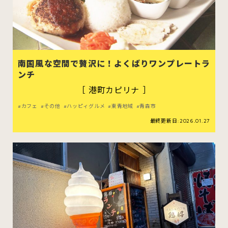
南国風な空間で贅沢に！よくばりワンプレートラ
ンチ
［ 港町カピリナ ］
カフェ
その他
ハッピィグルメ
東青地域
青森市
最終更新日:2026.01.27