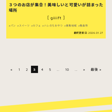
３つのお店が集合！美味しいと可愛いが詰まった
場所
［ giiiift ］
パン
スイーツ
カフェ
ハレのちおやつ
東青地域
青森市
最終更新日:2026.01.27
«
1
2
3
4
5
...
10
...
»
最後 »