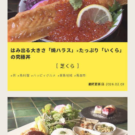
はみ出る大きさ「焼ハラス」×たっぷり「いくら」
の究極丼
［ 芝くら ］
丼
魚料理
ハッピィグルメ
東青地域
青森市
最終更新日:2026.02.03