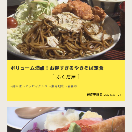
ボリューム満点！お得すぎるやきそば定食
［ ふくだ屋 ］
麺料理
ハッピィグルメ
東青地域
青森市
最終更新日:2026.01.27