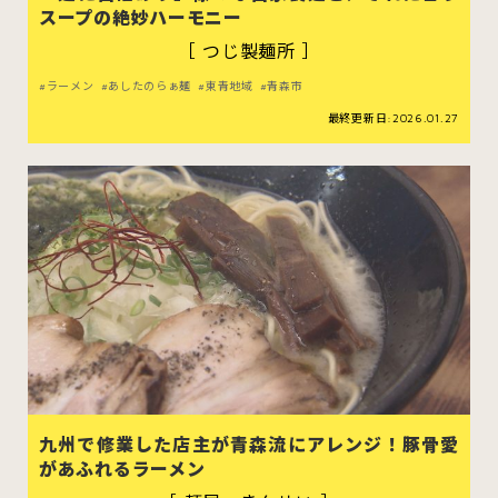
スープの絶妙ハーモニー
［ つじ製麺所 ］
ラーメン
あしたのらぁ麺
東青地域
青森市
最終更新日:2026.01.27
九州で修業した店主が青森流にアレンジ！豚骨愛
があふれるラーメン