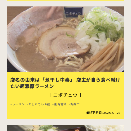
店名の由来は「煮干し中毒」 店主が自ら食べ続け
たい超濃厚ラーメン
［ ニボチュウ ］
ラーメン
あしたのらぁ麺
東青地域
青森市
最終更新日:2026.01.27