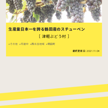
生産量日本一を誇る鶴田産のスチューベン
［ 津軽ぶどう村 ］
その他
珍道中
西北五地域
鶴田町
最終更新日:2021.11.04