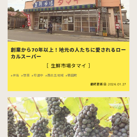
創業から70年以上！地元の人たちに愛されるロー
カルスーパー
［ 生鮮市場タマイ ］
弁当
惣菜
珍道中
西北五地域
鶴田町
最終更新日:2026.01.27