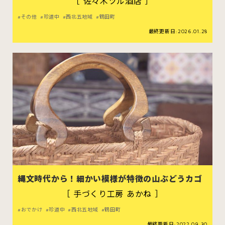
［ 佐々木ツル酒店 ］
その他
珍道中
西北五地域
鶴田町
最終更新日:2026.01.28
縄文時代から！細かい模様が特徴の山ぶどうカゴ
［ 手づくり工房 あかね ］
おでかけ
珍道中
西北五地域
鶴田町
最終更新日:2022.09.30