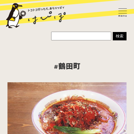
#鶴田町
ラーメン
カレー
パスタ
寿司