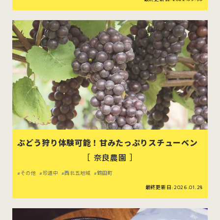
ぶどう狩り体験可能！甘みたっぷりスチューベン
［ 奈良農園 ］
その他
珍道中
西北五地域
鶴田町
最終更新日:2026.01.28