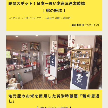
むつ市
十和田市
三沢市
絶景スポット！日本一長い木造三連太鼓橋
［ 鶴の舞橋 ］
八戸市
おでかけ
うまいもんツアー
西北五地域
鶴田町
最終更新日:2022.12.07
すべてのエリアをみる
ホーム
お問い合わせ
公式Instagram
公式X
地元産のお米を使用した純米吟醸酒「鶴の恩返
し」