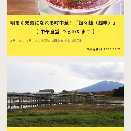
明るく元気になれる町中華！「担々麵（超辛）」
［ 中華食堂 つるのたまご ］
スイーツ
ハンバーガー
ラーメン
ラーメン大百科
西北五地域
鶴田町
最終更新日:2026.01.28
すべてのカテゴリをみる
青森市
五所川原市
つがる市
弘前市
黒石市
平川市